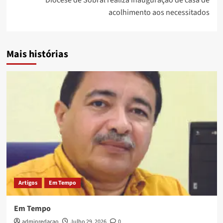
Diocese de Sobral realiza inauguração de casa de
acolhimento aos necessitados
Mais histórias
Artigos
Em Tempo
Em Tempo
adminredacao
Julho 29, 2026
0