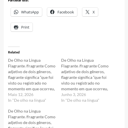
Partilhar isto:
WhatsApp
Facebook
X
Print
Related
De Olho na Língua
De Olho na Língua
Flagrante /fragrante Como
Flagrante /fragrante Como
adjetivo de dois gêneros,
adjetivo de dois gêneros,
flagrante significa “que foi
flagrante significa “que foi
visto ou registrado no
visto ou registrado no
momento em que ocorreu,
momento em que ocorreu,
em que foi feito. Ex.:
Maio 12, 2026
em que foi feito. Ex.:
Junho 3, 2026
flagrante delito: “Disse que
In "De olho na língua"
flagrante delito: “Disse que
In "De olho na língua"
o alemão acabara de ser
o alemão acabara de ser
De Olho na Língua
surpreendido vendendo a
surpreendido vendendo a
Flagrante /fragrante Como
água em praça pública, em
água em praça pública, em
adjetivo de dois gêneros,
flagrante ultraje ao pudor”
flagrante ultraje ao pudor”