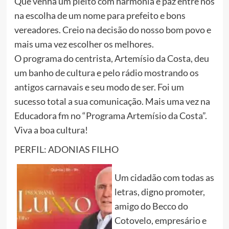
Que venha um pleito com harmonia e paz entre nós
na escolha de um nome para prefeito e bons
vereadores. Creio na decisão do nosso bom povo e
mais uma vez escolher os melhores.
O programa do centrista, Artemísio da Costa, deu
um banho de cultura e pelo rádio mostrando os
antigos carnavais e seu modo de ser. Foi um
sucesso total a sua comunicação. Mais uma vez na
Educadora fm no “Programa Artemísio da Costa”.
Viva a boa cultura!
PERFIL: ADONIAS FILHO
Um cidadão com todas as
letras, digno promoter,
amigo do Becco do
Cotovelo, empresário e