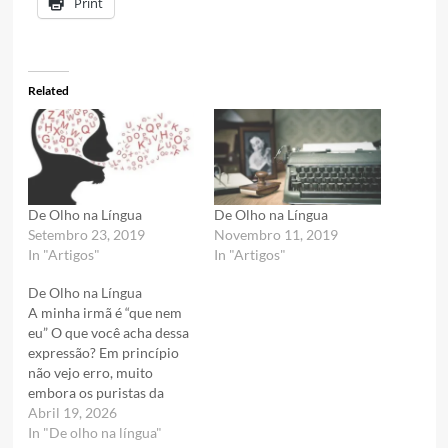
Print
Related
De Olho na Língua
De Olho na Língua
Setembro 23, 2019
Novembro 11, 2019
In "Artigos"
In "Artigos"
De Olho na Língua
A minha irmã é “que nem
eu” O que você acha dessa
expressão? Em princípio
não vejo erro, muito
embora os puristas da
Língua não vejam assim.
Abril 19, 2026
“Que nem eu” é uma
In "De olho na língua"