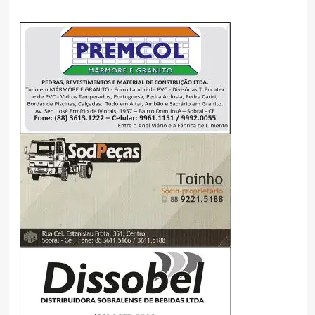
expressão comparativa
igual a “como”. É expressão
da linguagem popular, do
cotidiano. Além do mais,
alguns bons escritores…