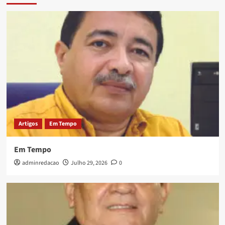
Artigos
Em Tempo
Em Tempo
adminredacao
Julho 29, 2026
0