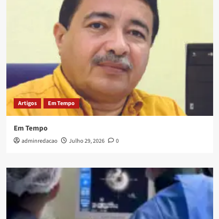
Artigos
Em Tempo
Em Tempo
adminredacao
Julho 29, 2026
0