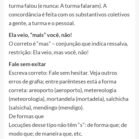
turma falou (e nunca: A turma falaram). A
concordância é feita com os substantivos coletivos
a gente, a turma e o pessoal.
Ela veio, “mais” você, não!
O correto é “mas” – conjunção que indica ressalva,
restrição: Ela veio, mas você, não!
Fale sem exitar
Escreva correto: Fale sem hesitar. Veja outros
erros de grafia; entre parênteses está a forma
correta: areoporto (aeroporto), metereologia
(meteorologia), mortandela (mortadela), salchicha
(salsicha), mendingo (mendigo).
De formas que
Locuções desse tipo não têm “s”: de forma que; de
modo que; de maneira que, etc.