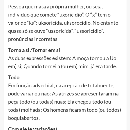
Pessoa que mata a própria mulher, ou seja,
indivíduo que comete “uxoricídio”. O “x” tem o
valor de “ks”: uksoricida, uksorocídio. No entanto,
quase só se ouve “ussoricida”, “ussoricídio”,
pronúncias incorretas.
Torna a si /Tornar em si
As duas expressões existem: A moça tornou a Uo
em) si; Quando tornei a (ou em) mim, já era tarde.
Todo
Em função adverbial, na acepção de totalmente,
pode variar ou não: As atrizes se apresentaram na
peça todo (ou todas) nuas; Ela chegou todo (ou
toda) molhada; Os homens ficaram todo (ou todos)
boquiabertos.
Com ele (e variações)