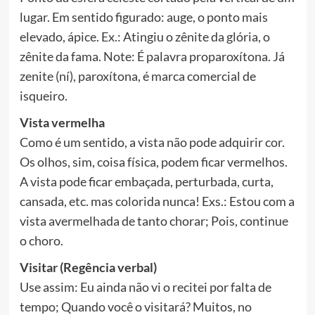
lugar. Em sentido figurado: auge, o ponto mais
elevado, ápice. Ex.: Atingiu o zênite da glória, o
zênite da fama. Note: É palavra proparoxítona. Já
zenite (ní), paroxítona, é marca comercial de
isqueiro.
Vista vermelha
Como é um sentido, a vista não pode adquirir cor.
Os olhos, sim, coisa física, podem ficar vermelhos.
A vista pode ficar embaçada, perturbada, curta,
cansada, etc. mas colorida nunca! Exs.: Estou com a
vista avermelhada de tanto chorar; Pois, continue
o choro.
Visitar (Regência verbal)
Use assim: Eu ainda não vi o recitei por falta de
tempo; Quando você o visitará? Muitos, no