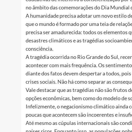
no âmbito das comemorações do Dia Mundial d
A humanidade precisa adotar um novo estilo de
que o mundo é formado por uma teia de relações,
precisa ser amadurecida: todos os elementos q
desastres climáticos e as tragédias socioambie
consciência.
A tragédia ocorrida no Rio Grande do Sul, re
acontecer com mais frequência. Os sentimentos
diante dos fatos devem despertar a todos, po
crises sociais. Não há como separar as consequ
Vale destacar que as tragédias não são frutos d
opções econômicas, bem como do modelo de so
Infelizmente, o negacionismo climático ainda 
poucas que acontecem são incoerentes e insufi
Até mesmo as cúpulas internacionais são condi
países ricos. Enquanto isso, as populações pob