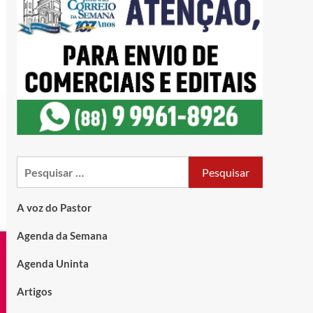
A voz do Pastor
Agenda da Semana
Agenda Uninta
Artigos