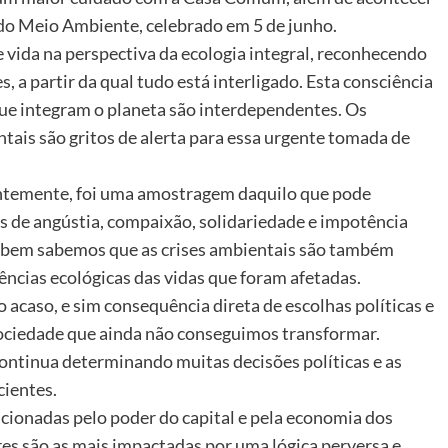
o Meio Ambiente, celebrado em 5 de junho.
 vida na perspectiva da ecologia integral, reconhecendo
 a partir da qual tudo está interligado. Esta consciência
ue integram o planeta são interdependentes. Os
ntais são gritos de alerta para essa urgente tomada de
centemente, foi uma amostragem daquilo que pode
 de angústia, compaixão, solidariedade e impotência
is bem sabemos que as crises ambientais são também
ências ecológicas das vidas que foram afetadas.
o acaso, e sim consequência direta de escolhas políticas e
ciedade que ainda não conseguimos transformar.
continua determinando muitas decisões políticas e as
cientes.
cionadas pelo poder do capital e pela economia dos
res são as mais impactadas por uma lógica perversa e