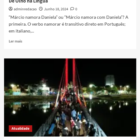
De Olho na Língua
adminredacao
Junho 18, 2024
0
“Márcio namora Daniela” ou “Márcio namora com Daniela”? A
primeira. O verbo namorar é transitivo direto em Português;
em italiano,...
Ler mais
Atualidade