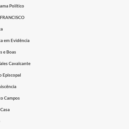
ama Político
 FRANCISCO
ca
ica em Evidência
s e Boas
Tales Cavalcante
o Episcopal
iscência
to Campos
 Casa
e