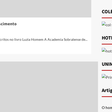
COL
scimento
HOT
critos no livro Luzia Homem A Academia Sobralense de...
UNI
Arti
O hom