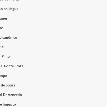
ho na língua
ques
se
to canônico
ial
 Filho
nai Ponte Frota
empo
 de Sousa
al Dr Azevedo
 e Impacto