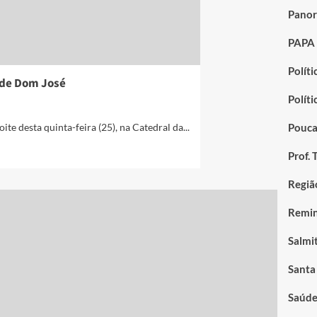
Panor
PAPA
Políti
 de Dom José
Polít
Pouca
te desta quinta-feira (25), na Catedral da...
Prof. 
Regiã
Remin
Salmi
Santa
Saúd