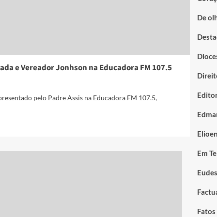
De ol
Desta
Dioce
lada e Vereador Jonhson na Educadora FM 107.5
Direi
Editor
apresentado pelo Padre Assis na Educadora FM 107.5,
Edmar
Elioe
Em T
Eudes
Factu
Fatos