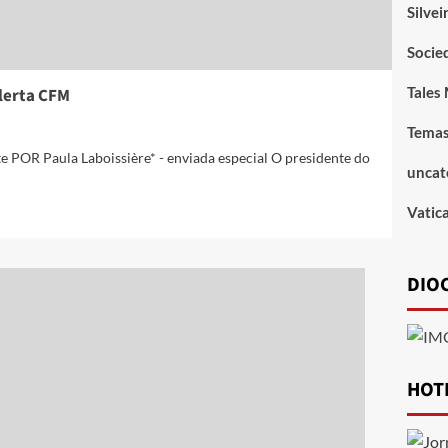
Silve
Socie
Tales
lerta CFM
Temas
te POR Paula Laboissière* - enviada especial O presidente do
uncat
Vatic
DIOC
HOT