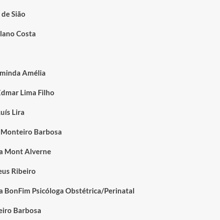
 de Sião
lano Costa
arminda Amélia
Edmar Lima Filho
uís Lira
 Monteiro Barbosa
a Mont Alverne
us Ribeiro
a BonFim Psicóloga Obstétrica/Perinatal
iro Barbosa