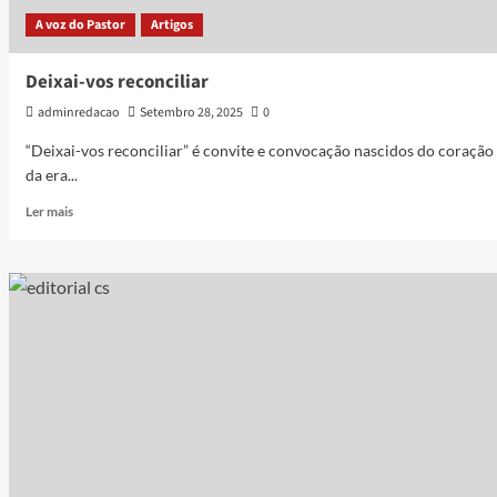
A voz do Pastor
Artigos
Deixai-vos reconciliar
adminredacao
Setembro 28, 2025
0
“Deixai-vos reconciliar” é convite e convocação nascidos do coração
da era...
Ler mais