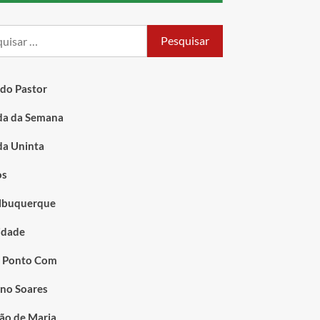
 do Pastor
a da Semana
a Uninta
os
lbuquerque
idade
 Ponto Com
ino Soares
ão de Maria