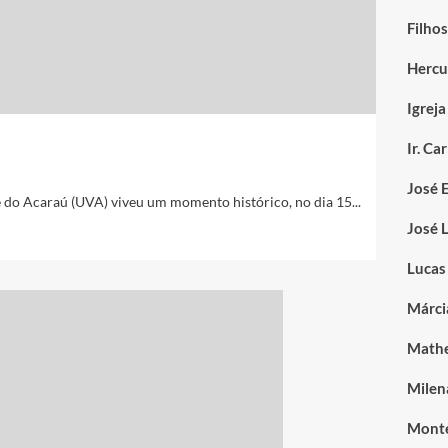
Filhos
Hercu
Igreja
Ir. C
José 
do Acaraú (UVA) viveu um momento histórico, no dia 15...
José L
Lucas
Márci
Mathe
Milen
Monte