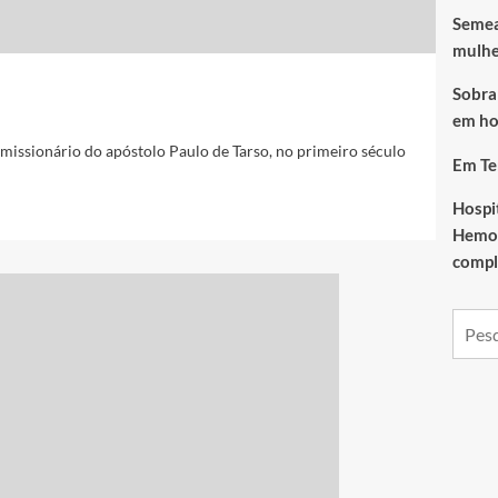
Semea
mulhe
Sobral
em ho
 missionário do apóstolo Paulo de Tarso, no primeiro século
Em T
Hospi
Hemod
compl