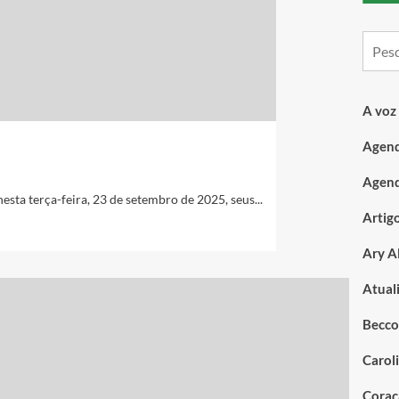
A voz
Agend
Agend
nesta terça-feira, 23 de setembro de 2025, seus...
Artig
Ary A
Atual
Becco
Carol
Coraç