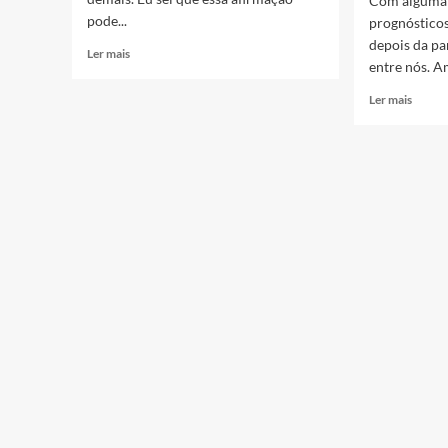
Com alguma f
pode...
prognóstico
depois da p
Ler mais
entre nós. A
Ler mais