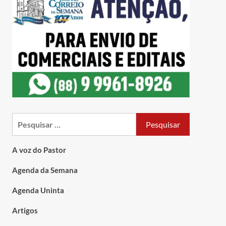
A voz do Pastor
Agenda da Semana
Agenda Uninta
Artigos