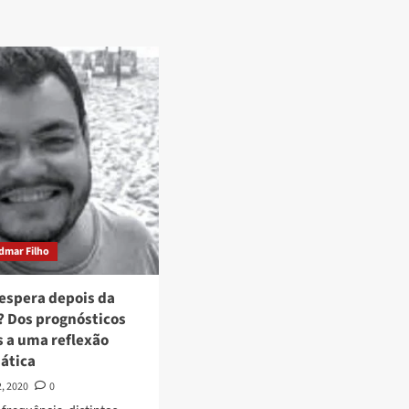
dmar Filho
 espera depois da
 Dos prognósticos
s a uma reflexão
ática
2, 2020
0