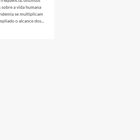
requência, distintos
s sobre a vida humana
andemia se multiplicam
mpliado o alcance dos...