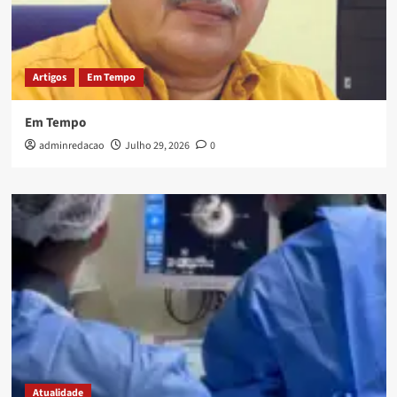
Artigos
Em Tempo
Em Tempo
adminredacao
Julho 29, 2026
0
Atualidade