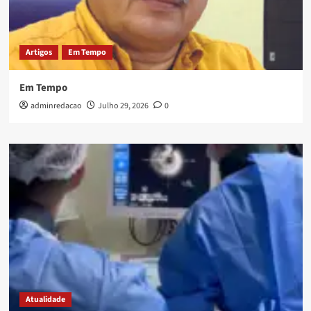
Artigos
Em Tempo
Em Tempo
adminredacao
Julho 29, 2026
0
Atualidade