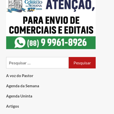
A voz do Pastor
Agenda da Semana
Agenda Uninta
Artigos