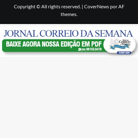
Copyright © All rights reserved.
|
CoverNews
por AF
themes.