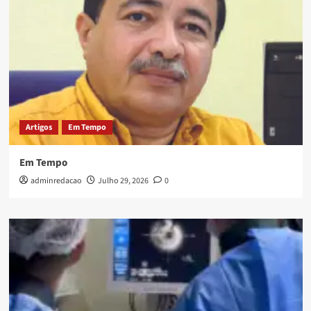
Artigos
Em Tempo
Em Tempo
adminredacao
Julho 29, 2026
0