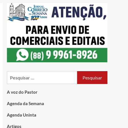
A voz do Pastor
Agenda da Semana
Agenda Uninta
Artigos