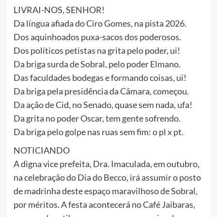
LIVRAI-NOS, SENHOR!
Da língua afiada do Ciro Gomes, na pista 2026.
Dos aquinhoados puxa-sacos dos poderosos.
Dos políticos petistas na grita pelo poder, ui!
Da briga surda de Sobral, pelo poder Elmano.
Das faculdades bodegas e formando coisas, ui!
Da briga pela presidência da Câmara, começou.
Da ação de Cid, no Senado, quase sem nada, ufa!
Da grita no poder Oscar, tem gente sofrendo.
Da briga pelo golpe nas ruas sem fim: o pl x pt.
NOTICIANDO
A digna vice prefeita, Dra. Imaculada, em outubro,
na celebração do Dia do Becco, irá assumir o posto
de madrinha deste espaço maravilhoso de Sobral,
por méritos. A festa acontecerá no Café Jaibaras,