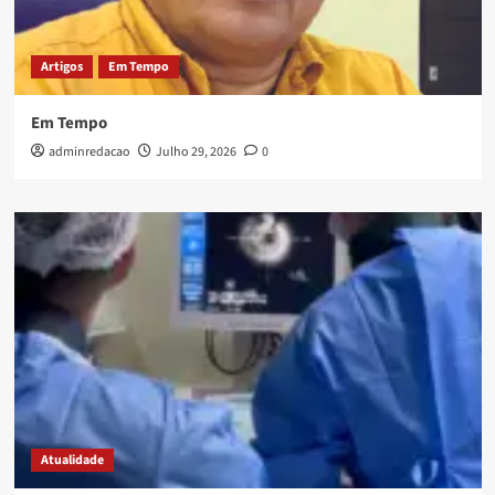
Artigos
Em Tempo
Em Tempo
adminredacao
Julho 29, 2026
0
Atualidade