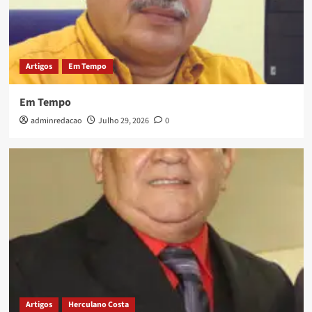
Artigos
Em Tempo
Em Tempo
adminredacao
Julho 29, 2026
0
Artigos
Herculano Costa