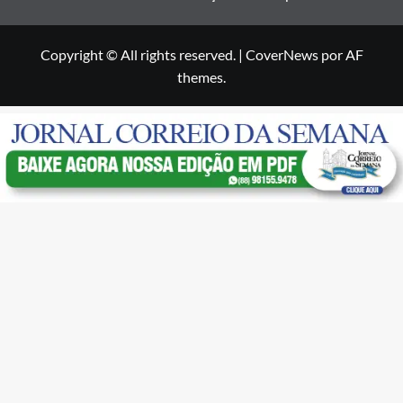
Copyright © All rights reserved.
|
CoverNews
por AF
themes.