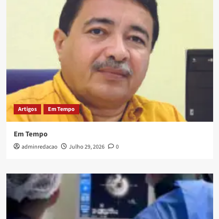
Artigos
Em Tempo
Em Tempo
adminredacao
Julho 29, 2026
0