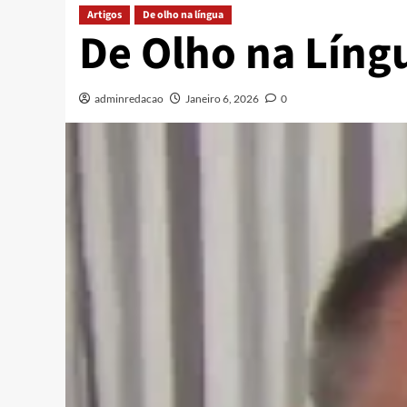
Artigos
De olho na língua
De Olho na Líng
adminredacao
Janeiro 6, 2026
0