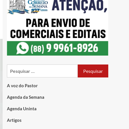
A voz do Pastor
Agenda da Semana
Agenda Uninta
Artigos