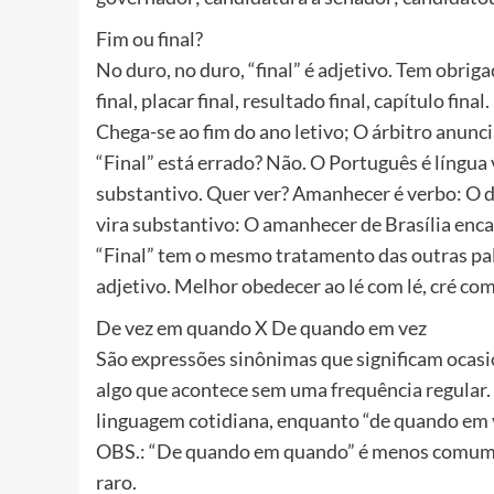
Fim ou final?
No duro, no duro, “final” é adjetivo. Tem obrig
final, placar final, resultado final, capítulo fin
Chega-se ao fim do ano letivo; O árbitro anunci
“Final” está errado? Não. O Português é língua 
substantivo. Quer ver? Amanhecer é verbo: O d
vira substantivo: O amanhecer de Brasília encan
“Final” tem o mesmo tratamento das outras pa
adjetivo. Melhor obedecer ao lé com lé, cré com 
De vez em quando X De quando em vez
São expressões sinônimas que significam ocasi
algo que acontece sem uma frequência regular
linguagem cotidiana, enquanto “de quando em ve
OBS.: “De quando em quando” é menos comum n
raro.