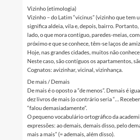
Vizinho (etimologia)
Vizinho – do Latim “vicinus” (vizinho que tem 
significa aldeia, vila e, depois, bairro. Portant
lado, o que mora contíguo, paredes-meias, como
próximo e que se conhece, têm-se laços de ami
Hoje, nas grandes cidades, muitos não conhece
Neste caso, são contíguos os apartamentos, são
Cognatos: avizinhar, vicinal, vizinhança.
De mais / Demais
De mais é o oposto a “de menos”. Demais é igu
dez livros de mais (o contrário seria “… Recebe
“falou demasiadamente”.
O pequeno vocabulário ortográfico da academia b
expressões: ao demais, demais disso, pelo dema
mais a mais” (= ademais, além disso).