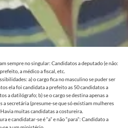
cam sempre no singular: Candidatos a deputado (e não:
refeito, a médico a fiscal, etc.
sibilidades: a) o cargo fica no masculino se puder ser
os ela foi candidata a prefeito as 50 candidatos a
 a datilógrafo; b) se o cargo se destina apenas a
s a secretária (presume-se que só existiam mulheres
 Havia muitas candidatas a costureira.
ra e candidatar-se é “a” e não “para”: Candidato a
-se a um ministério.