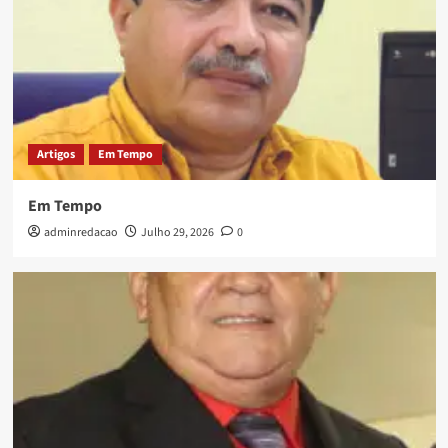
Artigos
Em Tempo
Em Tempo
adminredacao
Julho 29, 2026
0