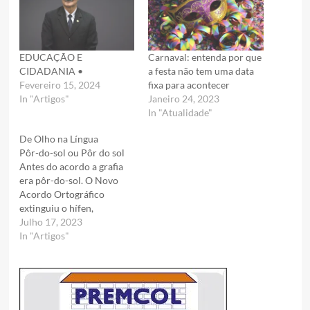
EDUCAÇÃO E
Carnaval: entenda por que
CIDADANIA •
a festa não tem uma data
Fevereiro 15, 2024
fixa para acontecer
In "Artigos"
Janeiro 24, 2023
In "Atualidade"
De Olho na Língua
Pôr-do-sol ou Pôr do sol
Antes do acordo a grafia
era pôr-do-sol. O Novo
Acordo Ortográfico
extinguiu o hífen,
portanto, a grafia correta é
Julho 17, 2023
“pôr do sol”. Por ser
In "Artigos"
considerada uma palavra
composta, “pôr do sol’
segue a regra da formação
do plural de palavras que
são unidas por preposição,