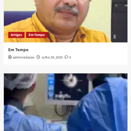
Artigos
Em Tempo
Em Tempo
adminredacao
Julho 29, 2026
0