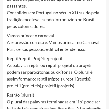
passantes.
Consolidou em Portugal no século XI trazido pela
tradição medieval, sendo introduzido no Brasil
pelos colonizadores.
Vamos brincar o carnaval
A expressão correta é: Vamos brincar no Carnaval.
Para certas pessoas, é difícil entender isso.
Réptil/réptil; Projétil/projetil
As palavras réptil ou reptil, projétil ou projetil
podem ser paroxítonas ou oxítonas. O plural é
assim formado: réptil (répteis), reptil (reptis);
projétil (projéteis),projetil (projetis).
Refrão (plural)
O plural das palavras terminadas em “ão” pode ser
feito de três maneiras: ãos, ães e ões. A terminação