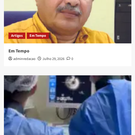
Artigos
Em Tempo
Em Tempo
adminredacao
Julho 29, 2026
0