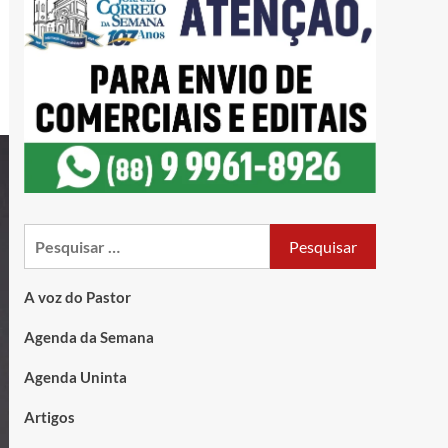
A voz do Pastor
Agenda da Semana
Agenda Uninta
Artigos