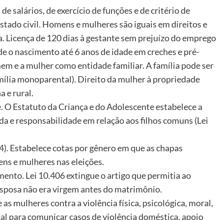
e salários, de exercício de funções e de critério de
stado civil. Homens e mulheres são iguais em direitos e
lia. Licença de 120 dias à gestante sem prejuízo do emprego
sde o nascimento até 6 anos de idade em creches e pré-
em e a mulher como entidade familiar. A família pode ser
amília monoparental). Direito da mulher à propriedade
a e rural.
. O Estatuto da Criança e do Adolescente estabelece a
da e responsabilidade em relação aos filhos comuns (Lei
4). Estabelece cotas por gênero em que as chapas
ns e mulheres nas eleições.
ento. Lei 10.406 extingue o artigo que permitia ao
sposa não era virgem antes do matrimônio.
as mulheres contra a violência física, psicológica, moral,
al para comunicar casos de violência doméstica, apoio