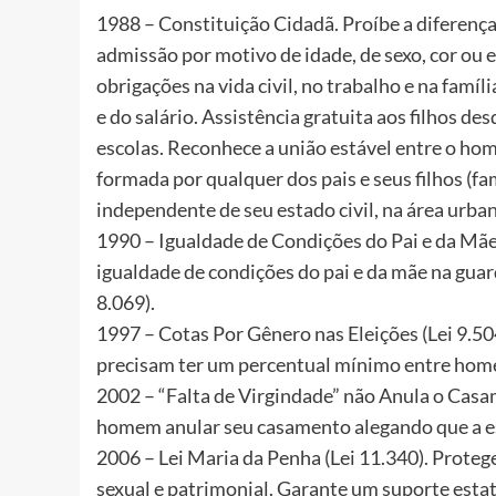
1988 – Constituição Cidadã. Proíbe a diferença d
admissão por motivo de idade, de sexo, cor ou e
obrigações na vida civil, no trabalho e na famí
e do salário. Assistência gratuita aos filhos de
escolas. Reconhece a união estável entre o hom
formada por qualquer dos pais e seus filhos (f
independente de seu estado civil, na área urban
1990 – Igualdade de Condições do Pai e da Mãe
igualdade de condições do pai e da mãe na guar
8.069).
1997 – Cotas Por Gênero nas Eleições (Lei 9.50
precisam ter um percentual mínimo entre home
2002 – “Falta de Virgindade” não Anula o Casam
homem anular seu casamento alegando que a e
2006 – Lei Maria da Penha (Lei 11.340). Protege 
sexual e patrimonial. Garante um suporte estat