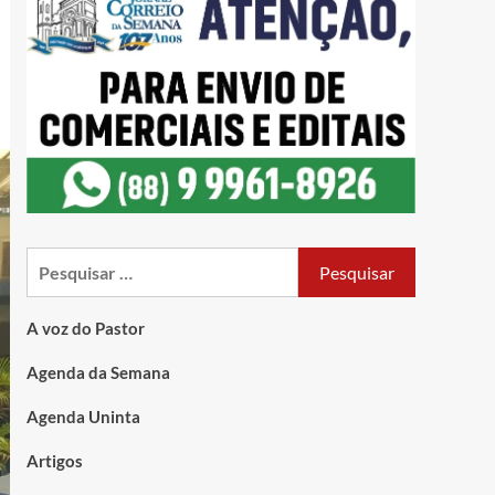
A voz do Pastor
Agenda da Semana
Agenda Uninta
Artigos