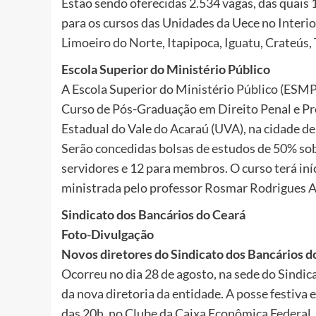
Estão sendo oferecidas 2.534 vagas, das quais 1
para os cursos das Unidades da Uece no Interio
Limoeiro do Norte, Itapipoca, Iguatu, Crateús
Escola Superior do Ministério Público
A Escola Superior do Ministério Público (ESMP)
Curso de Pós-Graduação em Direito Penal e Pro
Estadual do Vale do Acaraú (UVA), na cidade de
Serão concedidas bolsas de estudos de 50% sob
servidores e 12 para membros. O curso terá iníc
ministrada pelo professor Rosmar Rodrigues A
Sindicato dos Bancários do Ceará
Foto-Divulgação
Novos diretores do Sindicato dos Bancários d
Ocorreu no dia 28 de agosto, na sede do Sindic
da nova diretoria da entidade. A posse festiva 
das 20h, no Clube da Caixa Econômica Federal.