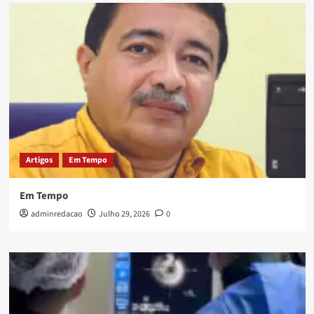
Artigos
Em Tempo
Em Tempo
adminredacao
Julho 29, 2026
0