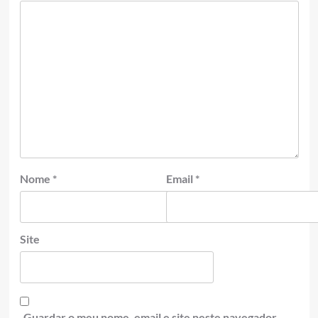
Nome
*
Email
*
Site
Guardar o meu nome, email e site neste navegador