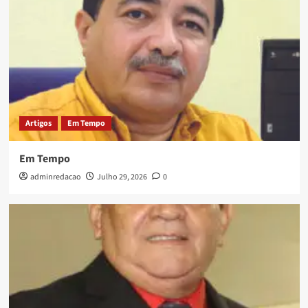
Artigos
Em Tempo
Em Tempo
adminredacao
Julho 29, 2026
0