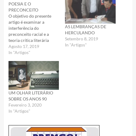
POESIA E O
PRECONCEITO
O objetivo do presente
artigo é examinar a
AS LEMBRANÇAS DE
interferência do
HERCULANDO
preconceito racial e a
Setembro 8, 2019
teoria crítica literária
In "Artigos"
sobre o poeta Cruz e
Agosto 17, 2019
Sousa. Ou seja,muitos
In "Artigos"
estudiosos da literatura
ainda persistem, aqui e ali,
numa leitura
interpretativa, colocando
Cruz e Sousa como poeta
um bilical mente ligado a
UM OLHAR LITERÁRIO
uma escola simbolista.…
SOBRE OS ANOS 90
Fevereiro 3, 2020
In "Artigos"