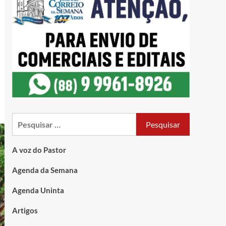
A voz do Pastor
Agenda da Semana
Agenda Uninta
Artigos