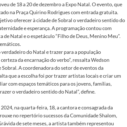
eu de 18 a 20 de dezembro a Expo Natal. O evento, que
lizado na Praça Quirino Rodrigues com entrada gratuita.
etivo oferecer à cidade de Sobral o verdadeiro sentido do
 fraternidade e esperança. A programação contou com
ta de Natal e o espetáculo “Filho de Deus, Menino Meu”.
temáticos.
o verdadeiro do Natal e trazer para a população
certeza da encarnação do verbo“, ressalta Wedson
e Sobral. A coordenadora do setor de eventos da
a que a escolha foi por trazer artistas locais e criar um
liar com espaços temáticos para os jovens, famílias,
razer o verdadeiro sentido do Natal”, define.
2024, na quarta-feira, 18, a cantora e consagrada da
trouxe no repertório sucessos da Comunidade Shalom,
 Grávida de sete meses, a artista também representou