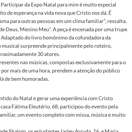
“Participar da Expo Natal para mim é muito especial
ito de esperança na vida nova que Cristo nos dá. É
ma para outras pessoas em um clima familiar”, ressalta.
 de Deus, Menino Meu”. A peça é encenada por uma trupe
s. Adaptado do livro homônimo da cofundadora da
musical surpreende principalmente pelo roteiro,
aproximadamente 30 atores.
presentes nas músicas, compostas exclusivamente para o
ue por mais de uma hora, prendem a atenção do público
 lá de bem humoradas.
ntido do Natal e gerar uma experiência com Cristo
 casa Fátima Eleutério, 68, participou do evento pela
familiar, um evento completo com missa, música e muito
de Shalom, os estudantes Iarley Arruda, 16, e Maria