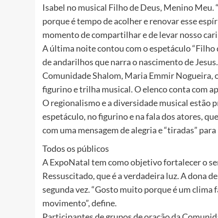
Isabel no musical Filho de Deus, Menino Meu. 
porque é tempo de acolher e renovar esse espír
momento de compartilhar e de levar nosso caris
A última noite contou com o espetáculo “Filho
de andarilhos que narra o nascimento de Jesu
Comunidade Shalom, Maria Emmir Nogueira, o 
figurino e trilha musical. O elenco conta com 
O regionalismo e a diversidade musical estão 
espetáculo, no figurino e na fala dos atores, q
com uma mensagem de alegria e “tiradas” para
Todos os públicos
A ExpoNatal tem como objetivo fortalecer o se
Ressuscitado, que é a verdadeira luz. A dona de
segunda vez. “Gosto muito porque é um clima 
movimento”, define.
Participantes de grupos de oração da Comunida