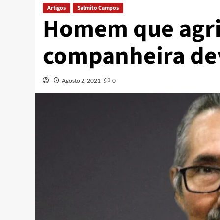
Artigos
Salmito Campos
Homem que agri
companheira dev
Agosto 2, 2021
0