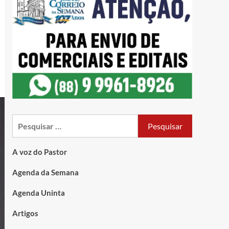
A voz do Pastor
Agenda da Semana
Agenda Uninta
Artigos