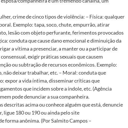
sua esposa/companheira é um tremendo canalha, um
er, crime de cinco tipos de violência: – Física: qualquer
oral. Exemplo: tapa, soco, chute, empurrão, atirar
to, lesão com objeto perfurante, ferimentos provocados
ógica: conduta que cause dano emocional e diminuição da
rigar a vítima a presenciar, a manter ou a participar de
 consensual, exigir práticas sexuais que causem
etenção ou subtração de recursos econômicos. Exemplo:
o, não deixar trabalhar, etc. – Moral: conduta que
o: expor a vida íntima, disseminar críticas que
ngamentos que incidem sobre a índole, etc. (Agência
 homem pode denunciar a sua companheira.
as descritas acima ou conhece alguém que está, denuncie
, ligue 180 ou 190 ou ainda pelo site
 de forma anônima. (Por Salmito Campos –