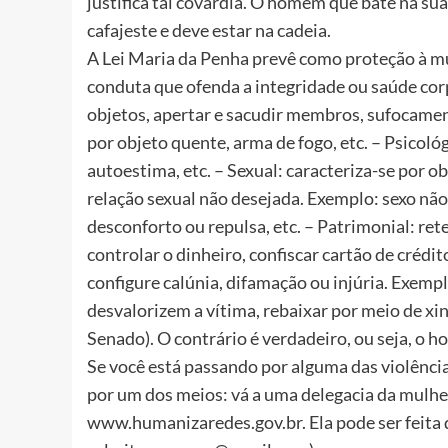
justifica tal covardia. O homem que bate na 
cafajeste e deve estar na cadeia.
A Lei Maria da Penha prevê como proteção à mulh
conduta que ofenda a integridade ou saúde corp
objetos, apertar e sacudir membros, sufocamen
por objeto quente, arma de fogo, etc. – Psicol
autoestima, etc. – Sexual: caracteriza-se por ob
relação sexual não desejada. Exemplo: sexo não
desconforto ou repulsa, etc. – Patrimonial: r
controlar o dinheiro, confiscar cartão de crédit
configure calúnia, difamação ou injúria. Exempl
desvalorizem a vítima, rebaixar por meio de xi
Senado). O contrário é verdadeiro, ou seja, o
Se você está passando por alguma das violênci
por um dos meios: vá a uma delegacia da mulher
www.humanizaredes.gov.br. Ela pode ser feita