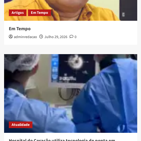
Artigos
Em Tempo
Em Tempo
adminredacao
Julho 29, 2026
0
Atualidade
Hospital do Coração utiliza tecnologia de ponta em