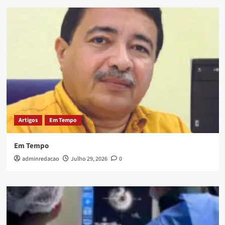
Artigos
Em Tempo
Em Tempo
adminredacao
Julho 29, 2026
0