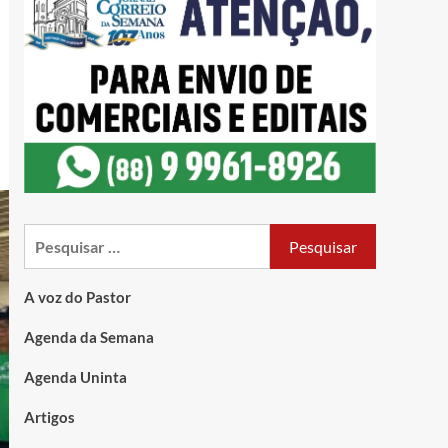
A voz do Pastor
Agenda da Semana
Agenda Uninta
Artigos