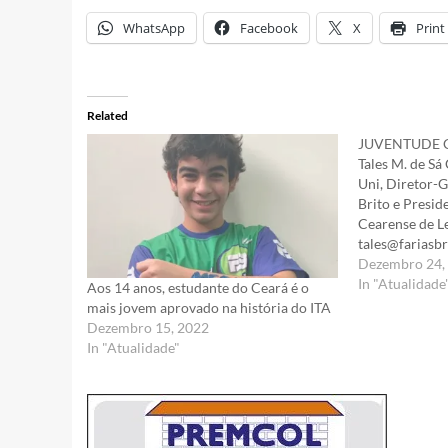
WhatsApp
Facebook
X
Print
Related
JUVENTUDE 
Tales M. de Sá
Uni, Diretor-G
Brito e Presi
Cearense de Le
tales@fariasb
Mendonça, cea
Dezembro 24,
graduou-se no
In "Atualidade
Aos 14 anos, estudante do Ceará é o
pelo Marechal
mais jovem aprovado na história do ITA
Montenegro, t
Dezembro 15, 2022
que, numa ép
In "Atualidade"