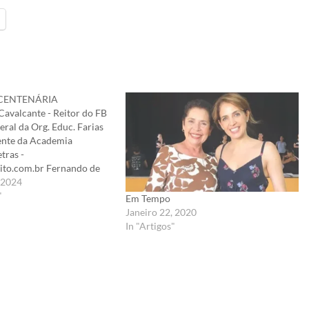
CENTENÁRIA
 Cavalcante - Reitor do FB
eral da Org. Educ. Farias
dente da Academia
tras -
rito.com.br Fernando de
rense de Guaramiranga,
 2024
 ITA, entidade fundada
"
Em Tempo
 do Ar Casimiro
Janeiro 22, 2020
ambém ilustre alencarino,
In "Artigos"
oca em que…