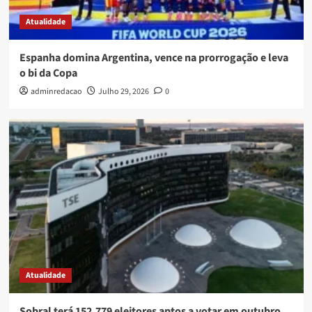
Atualidade
Espanha domina Argentina, vence na prorrogação e leva
o bi da Copa
adminredacao
Julho 29, 2026
0
Atualidade
Sobral terá 152.779 eleitores aptos a votar em outubro