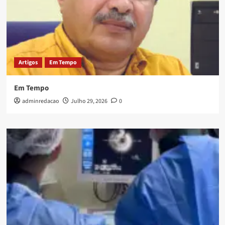
Artigos
Em Tempo
Em Tempo
adminredacao
Julho 29, 2026
0