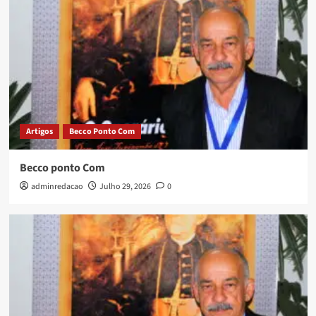
Artigos
Becco Ponto Com
Becco ponto Com
adminredacao
Julho 29, 2026
0