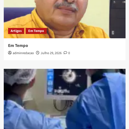
Artigos
Em Tempo
Em Tempo
adminredacao
Julho 29, 2026
0