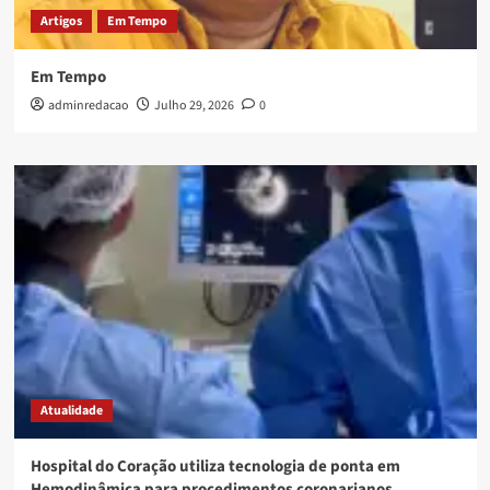
Artigos
Em Tempo
Em Tempo
adminredacao
Julho 29, 2026
0
Atualidade
Hospital do Coração utiliza tecnologia de ponta em
Hemodinâmica para procedimentos coronarianos