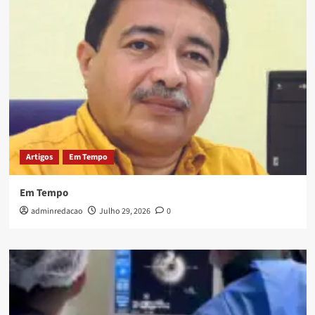
Artigos
Em Tempo
Em Tempo
adminredacao
Julho 29, 2026
0