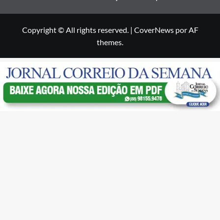
Copyright © All rights reserved.
|
CoverNews
por AF
themes.