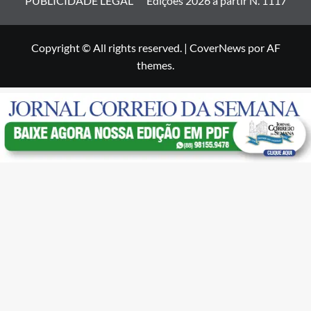
PUBLICIDADE LEGAL
Edições 2026 a partir N. 1117
Copyright © All rights reserved.
|
CoverNews
por AF
themes.