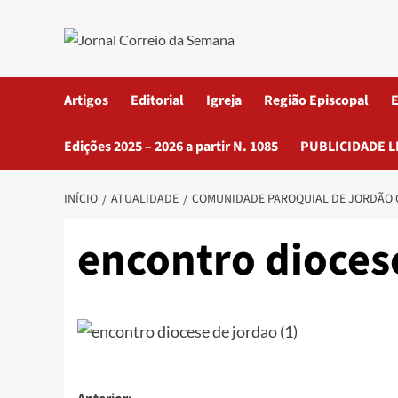
Artigos
Editorial
Igreja
Região Episcopal
E
Edições 2025 – 2026 a partir N. 1085
PUBLICIDADE L
INÍCIO
ATUALIDADE
COMUNIDADE PAROQUIAL DE JORDÃO 
encontro diocese