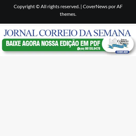
Copyright © All rights reserved.
|
CoverNews
por AF
themes.