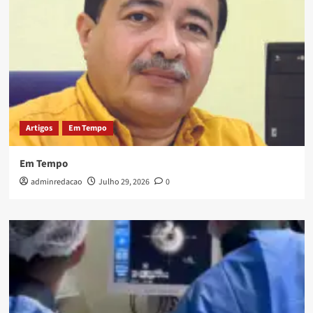
Artigos
Em Tempo
Em Tempo
adminredacao
Julho 29, 2026
0