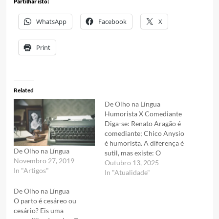
Partilhar isto:
WhatsApp
Facebook
X
Print
Related
De Olho na Língua
Humorista X Comediante
Diga-se: Renato Aragão é
comediante; Chico Anysio
é humorista. A diferença é
De Olho na Língua
sutil, mas existe: O
Novembro 27, 2019
humorista usa mais a
Outubro 13, 2025
In "Artigos"
linguagem oral; o
In "Atualidade"
comediante, a gestual, isto
De Olho na Língua
é, cai, pula, corre… Mau
O parto é cesáreo ou
humor ou mal humor?
cesário? Eis uma
Sem dúvida nenhuma: mau