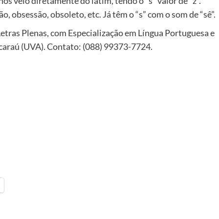
os veio diretamente do latim, tendo o “s” valor de “z”.
 obsessão, obsoleto, etc. Já têm o “s” com o som de “sê”.
Letras Plenas, com Especialização em Língua Portuguesa e
Acaraú (UVA). Contato: (088) 99373-7724.