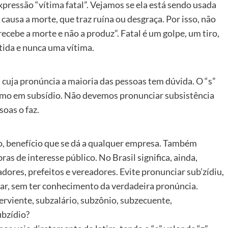
pressão “vítima fatal”. Vejamos se ela está sendo usada
 causa a morte, que traz ruína ou desgraça. Por isso, não
 recebe a morte e não a produz”. Fatal é um golpe, um tiro,
ida e nunca uma vítima.
s cuja pronúncia a maioria das pessoas tem dúvida. O “s”
 como em subsídio. Não devemos pronunciar subsistência
soas o faz.
ílio, benefício que se dá a qualquer empresa. Também
ras de interesse público. No Brasil significa, ainda,
ores, prefeitos e vereadores. Evite pronunciar sub’zídiu,
r, sem ter conhecimento da verdadeira pronúncia.
rviente, subzalário, subzônio, subzecuente,
ubzídio?