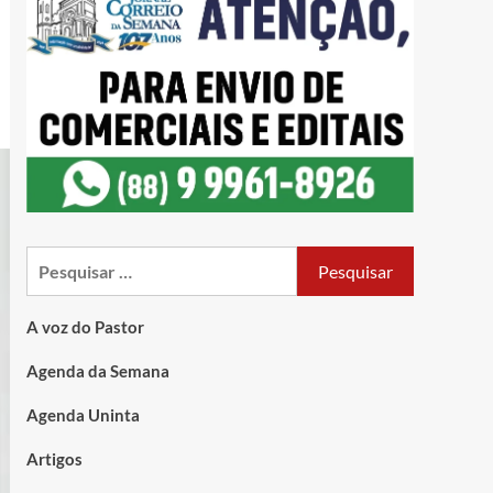
A voz do Pastor
Agenda da Semana
Agenda Uninta
Artigos