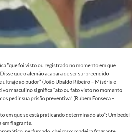
fica “que foi visto ou registrado no momento em que
o: “Disse que o alemão acabara de ser surpreendido
 ultraje ao pudor” (João Ubaldo Ribeiro – Miséria e
vo masculino significa “ato ou fato visto no momento
mos pedir sua prisão preventiva” (Rubem Fonseca –
to em que se está praticando determinado ato”: Um bedel
 em flagrante.
r aromático, perfumado, cheiroso: madeira fragrante