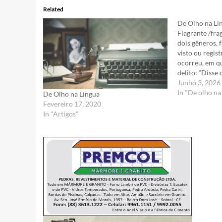
Related
De Olho na Lí
Flagrante /fr
dois gêneros, f
visto ou regi
ocorreu, em que
delito: “Disse
ser surpreend
Junho 3, 2026
praça pública,
In "De olho na
De Olho na Língua
pudor” (João 
Fevereiro 17, 2020
In "Artigos"