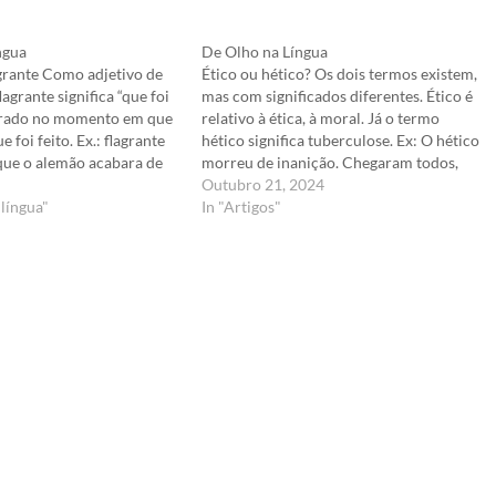
ngua
De Olho na Língua
agrante Como adjetivo de
Ético ou hético? Os dois termos existem,
lagrante significa “que foi
mas com significados diferentes. Ético é
strado no momento em que
relativo à ética, à moral. Já o termo
 foi feito. Ex.: flagrante
hético significa tuberculose. Ex: O hético
 que o alemão acabara de
morreu de inanição. Chegaram todos,
ido vendendo a água em
excetos dois Diga corretamente:
Outubro 21, 2024
 em flagrante ultraje ao
 língua"
Chegaram todos, exceto dois. Exceto é
In "Artigos"
Ubaldo Ribeiro - Miséria…
palavra invariável. Faltar É muito
comum ouvir-se a…