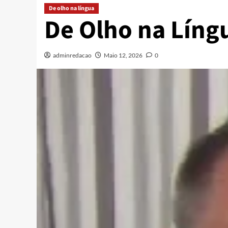
De olho na língua
De Olho na Líng
adminredacao
Maio 12, 2026
0