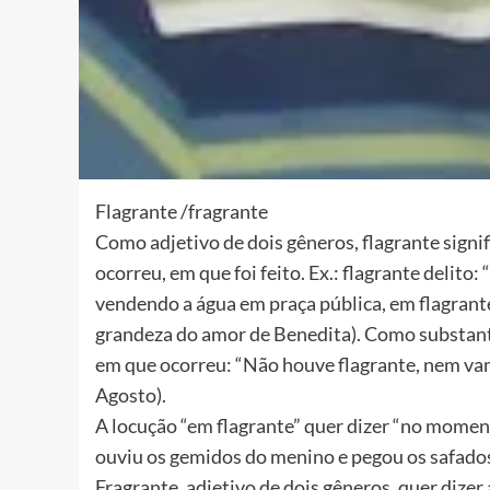
Flagrante /fragrante
Como adjetivo de dois gêneros, flagrante signi
ocorreu, em que foi feito. Ex.: flagrante delit
vendendo a água em praça pública, em flagrante
grandeza do amor de Benedita). Como substanti
em que ocorreu: “Não houve flagrante, nem va
Agosto).
A locução “em flagrante” quer dizer “no momen
ouviu os gemidos do menino e pegou os safados
Fragrante, adjetivo de dois gêneros, quer dize