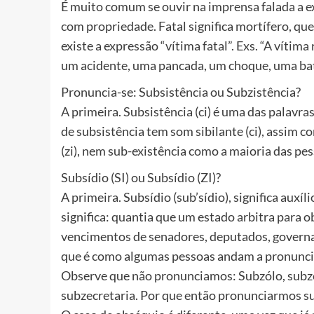
É muito comum se ouvir na imprensa falada a ex
com propriedade. Fatal significa mortífero, que
existe a expressão “vítima fatal”. Exs. “A vítima
um acidente, uma pancada, um choque, uma bat
Pronuncia-se: Subsistência ou Subzistência?
A primeira. Subsistência (ci) é uma das palavra
de subsistência tem som sibilante (ci), assim
(zi), nem sub-existência como a maioria das pes
Subsídio (SI) ou Subsídio (ZI)?
A primeira. Subsídio (sub’sídio), significa aux
significa: quantia que um estado arbitra para ob
vencimentos de senadores, deputados, governad
que é como algumas pessoas andam a pronuncia
Observe que não pronunciamos: Subzólo, subze
subzecretaria. Por que então pronunciarmos s