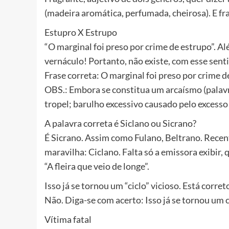
(madeira aromática, perfumada, cheirosa). E f
Estupro X Estrupo
“O marginal foi preso por crime de estrupo”. 
vernáculo! Portanto, não existe, com esse sent
Frase correta: O marginal foi preso por crime d
OBS.: Embora se constitua um arcaísmo (palav
tropel; barulho excessivo causado pelo excesso
A palavra correta é Siclano ou Sicrano?
É Sicrano. Assim como Fulano, Beltrano. Recen
maravilha: Ciclano. Falta só a emissora exibir,
“A fleira que veio de longe”.
Isso já se tornou um “ciclo” vicioso. Está corret
Não. Diga-se com acerto: Isso já se tornou um cí
Vítima fatal