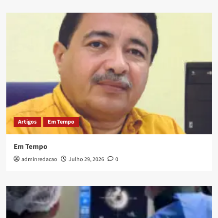
Artigos
Em Tempo
Em Tempo
adminredacao
Julho 29, 2026
0