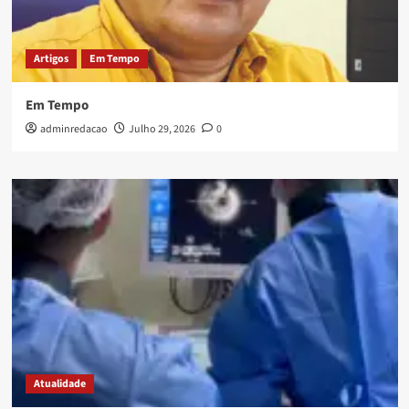
Artigos
Em Tempo
Em Tempo
adminredacao
Julho 29, 2026
0
Atualidade