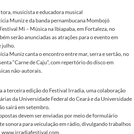
itora, musicista e educadora musical
etícia Muniz e da banda pernambucana Mombojó
estival Mi – Música na Ibiapaba, em Fortaleza, no
mbém serão anunciadas as atrações para o evento em
 julho.
ícia Muniz canta o encontro entre mar, serra e sertão, no
nta “Carne de Caju”, com repertório do disco em
icas não-autorais.
ra a terceira edição do Festival Irradia, uma colaboração
tárias da Universidade Federal do Ceará e da Universidade
ção sairá em setembro.
ropostas devem ser enviadas por meio de formulário
te sonora para veiculação em rádio, divulgando trabalhos
s: www.irradiafestival.com.