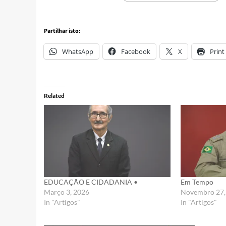
Partilhar isto:
WhatsApp
Facebook
X
Print
Related
EDUCAÇÃO E CIDADANIA •
Em Tempo
Março 3, 2026
Novembro 27,
In "Artigos"
In "Artigos"