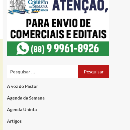
A voz do Pastor
Agenda da Semana
Agenda Uninta
Artigos