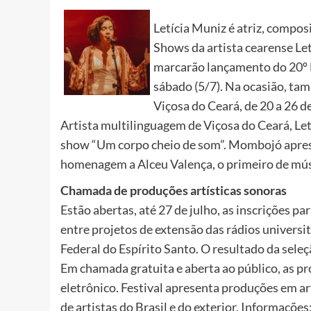
Letícia Muniz é atriz, compos
Shows da artista cearense L
marcarão lançamento do 20º F
sábado (5/7). Na ocasião, ta
Viçosa do Ceará, de 20 a 26 de
Artista multilinguagem de Viçosa do Ceará, Let
show “Um corpo cheio de som”. Mombojó aprese
homenagem a Alceu Valença, o primeiro de mús
Chamada de produções artísticas sonoras
Estão abertas, até 27 de julho, as inscrições pa
entre projetos de extensão das rádios universi
Federal do Espírito Santo. O resultado da sele
Em chamada gratuita e aberta ao público, as p
eletrônico. Festival apresenta produções em ar
de artistas do Brasil e do exterior. Informaçõe