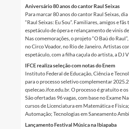
Aniversário 80 anos do cantor Raul Seixas
Para marcar 80 anos do cantor Raul Seixas, dia 
“Raul Seixas: Eu Sou”. Familiares, amigos e f
espetáculo de ópera e relançamento de vinis d
Nas comemorações, o projeto “O Baú do Raul”, 
no Circo Voador, no Rio de Janeiro. Artistas 
espetáculo, com a filha caçula do artista, a DJ V
IFCE realiza seleção com notas do Enem
Instituto Federal de Educação, Ciência e Tecnolo
para o processo seletivo complementar 2025.2 
qselecao.ifce.edu.br. O processo é gratuito e 
São ofertadas 96 vagas, com base no Exame Na
cursos de Licenciatura em Matemática e Físic
Automação; Tecnologias em Saneamento Ambie
Lançamento Festival Música na Ibiapaba