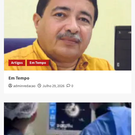
Artigos
Em Tempo
Em Tempo
adminredacao
Julho 29, 2026
0