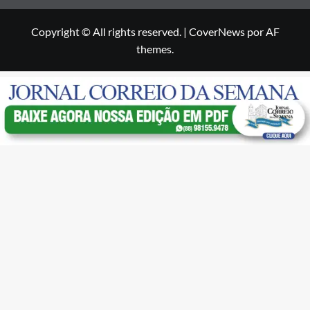
Copyright © All rights reserved.
|
CoverNews
por AF
themes.