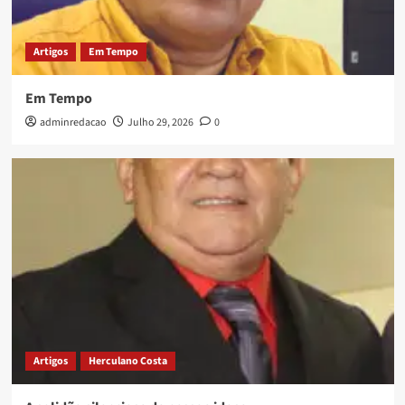
Artigos
Em Tempo
Em Tempo
adminredacao
Julho 29, 2026
0
Artigos
Herculano Costa