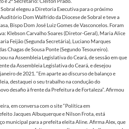
 e 2º Secretário: Cleiton Prado.
Sobral elegeu a Diretoria Executiva para o próximo
Auditório Dom Walfrido da Diocese de Sobral e teve a
Casa, Bispo Dom José Luiz Gomes de Vasconcelos. Foram
va: Klebson Carvalho Soares (Diretor-Geral), Maria Alice
ria Feijão (Segunda Secretária), Luciano Marques
 das Chagas de Sousa Ponte (Segundo Tesoureiro).
ipou na Assembleia Legislativa do Ceará, de sessão em que
ente da Assembleia Legislativa do Ceará, e desejou
 janeiro de 2021. “Em aparte ao discurso de balanço e
eia, destaquei o seu trabalho na condução do
ovo desafio à frente da Prefeitura de Fortaleza”. Afirmou
eira, em conversa com o site “Política em
efeito Jacques Albuquerque e Nilson Frota, está
o municipal para a prefeita eleita Aline. Afirma Alex, que