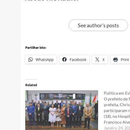
See author's posts
Partilhar isto:
WhatsApp
Facebook
X
Print
Related
Política em Ev
O prefeito de 
prefeita, Chri
participaram n
(18), no Hosp
Francisco Alve
Agente de Saú
Janeiro 24, 2