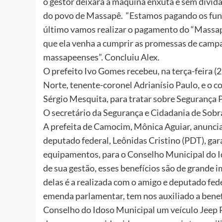
o gestor deixará a máquina enxuta e sem dívidas
do povo de Massapê. “Estamos pagando os funci
último vamos realizar o pagamento do “Massapê
que ela venha a cumprir as promessas de campan
massapeenses”. Concluiu Alex.
O prefeito Ivo Gomes recebeu, na terça-feira 
Norte, tenente-coronel Adrianísio Paulo, e o c
Sérgio Mesquita, para tratar sobre Segurança P
O secretário da Segurança e Cidadania de Sobr
A prefeita de Camocim, Mônica Aguiar, anunci
deputado federal, Leônidas Cristino (PDT), ga
equipamentos, para o Conselho Municipal do Id
de sua gestão, esses benefícios são de grande
delas é a realizada com o amigo e deputado fed
emenda parlamentar, tem nos auxiliado a benef
Conselho do Idoso Municipal um veículo Jeep R