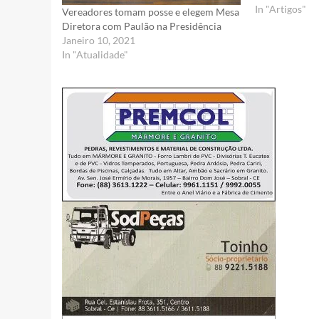
Sumaré, Ana M
In "Artigos"
Vereadores tomam posse e elegem Mesa
recebeu a prim
Diretora com Paulão na Presidência
contra a Covi
Janeiro 10, 2021
município. Du
In "Atualidade"