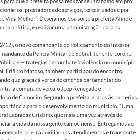
 para que a prefeita possa realizar seu trabalho em prol
onários, prestadores de serviços, terceirizados e por
 Vida Melhor”. Desejamos boa sorte a prefeita Aline e
ha política, e realizar uma administração para os
(22/12), o novo comandante de Policiamento do Interior
omandante da Polícia Militar de Sobral, tenente-coronel
ública e estratégias de combate à violência no município.
al, Erlânio Matoso, também participou do encontro.
ando que graças à verba de emenda parlamentar do
rantiu a compra de veículo Jeep Renegade e
oso de Camocim. Segundo a prefeita, graças às parcerias
 importância para o desenvolvimento do município. “Uma
eral Leônidas Cristino, que mais uma vez através de
iciar a vida da nossa gente camocinense. Entregamos ao
enegade, que irá auxiliar nos atendimentos e transporte