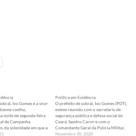
idência
Política em Evidência
Sobral, Ivo Gomes e a vice-
O prefeito de sobral, Ivo Gomes (PDT),
stianne coelho,
esteve reunido com o secretário de
a noite de segunda-feira
segurança pública e defesa social do
ital de Campanha
Ceará, Sandro Caron e com o
s, da solenidade em que a
Comandante Geral da Polícia Militar,
de, moradora do Bairro
021
Cel. Márcio Oliveira, quando tratou
Novembro 30, 2020