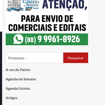
A voz do Pastor
Agenda da Semana
Agenda Uninta
Artigos