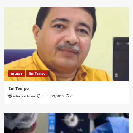
Artigos
Em Tempo
Em Tempo
adminredacao
Julho 29, 2026
0