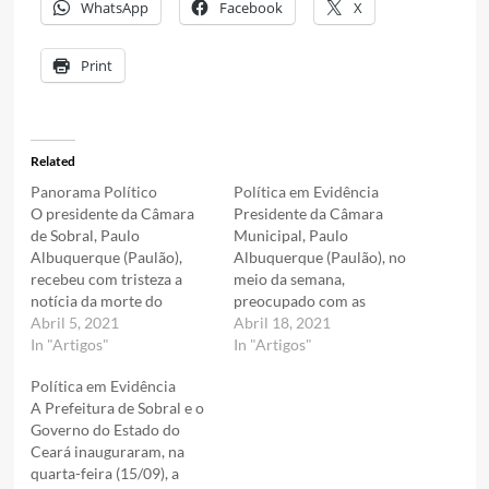
WhatsApp
Facebook
X
Print
Related
Panorama Político
Política em Evidência
O presidente da Câmara
Presidente da Câmara
de Sobral, Paulo
Municipal, Paulo
Albuquerque (Paulão),
Albuquerque (Paulão), no
recebeu com tristeza a
meio da semana,
notícia da morte do
preocupado com as
servidor público
Abril 5, 2021
famílias sobralenses,
Abril 18, 2021
municipal, e que estava a
In "Artigos"
recomendou que as
In "Artigos"
serviço do legislativo,
famílias sobralenses
Política em Evidência
Ivanildo Gurgel. Usando as
levassem seus filhos as
A Prefeitura de Sobral e o
redes sociais, Paulão
Unidades de Saúde para
Governo do Estado do
escreveu: “É com imensa
vacinar contra a gripe
Ceará inauguraram, na
tristeza que recebi a
H1N1, como também as
quarta-feira (15/09), a
notícia da morte deste
gestantes puérperas na