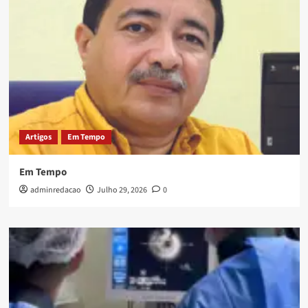
Artigos
Em Tempo
Em Tempo
adminredacao
Julho 29, 2026
0