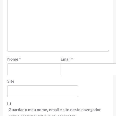
Nome
*
Email
*
Site
Guardar o meu nome, email e site neste navegador
para a próxima vez que eu comentar.