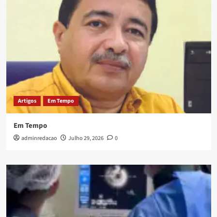
Artigos
Em Tempo
Em Tempo
adminredacao
Julho 29, 2026
0