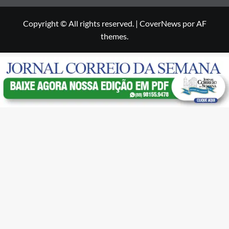
Copyright © All rights reserved.
|
CoverNews
por AF
themes.