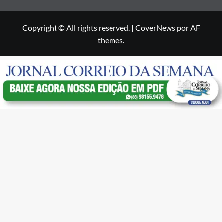
Copyright © All rights reserved.
|
CoverNews
por AF
themes.