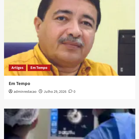
Artigos
Em Tempo
Em Tempo
adminredacao
Julho 29, 2026
0