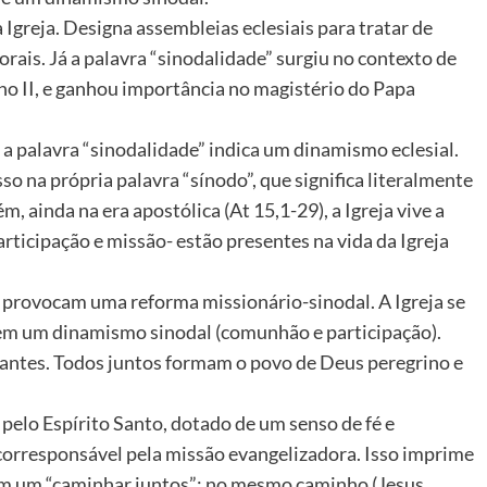
 Igreja. Designa assembleias eclesiais para tratar de
orais. Já a palavra “sinodalidade” surgiu no contexto de
ano II, e ganhou importância no magistério do Papa
, a palavra “sinodalidade” indica um dinamismo eclesial.
o na própria palavra “sínodo”, que significa literalmente
, ainda na era apostólica (At 15,1-29), a Igreja vive a
rticipação e missão- estão presentes na vida da Igreja
ão provocam uma reforma missionário-sinodal. A Igreja se
) em um dinamismo sinodal (comunhão e participação).
tantes. Todos juntos formam o povo de Deus peregrino e
elo Espírito Santo, dotado de um senso de fé e
corresponsável pela missão evangelizadora. Isso imprime
em um “caminhar juntos”: no mesmo caminho (Jesus