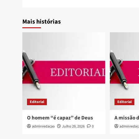
Mais histórias
Editorial
Editorial
O homem “é capaz” de Deus
A missão d
adminredacao
Julho 29, 2026
0
adminredac