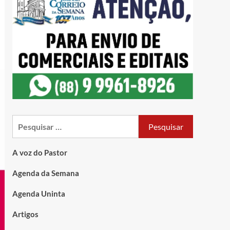
A voz do Pastor
Agenda da Semana
Agenda Uninta
Artigos