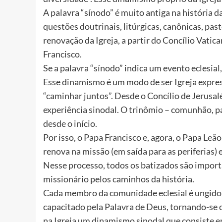
A palavra “sínodo” é muito antiga na história da
questões doutrinais, litúrgicas, canônicas, past
renovação da Igreja, a partir do Concílio Vatic
Francisco.
Se a palavra “sínodo” indica um evento eclesial
Esse dinamismo é um modo de ser Igreja express
“caminhar juntos”. Desde o Concílio de Jerusalém
experiência sinodal. O trinômio – comunhão, pa
desde o início.
Por isso, o Papa Francisco e, agora, o Papa Le
renova na missão (em saída para as periferias
Nesse processo, todos os batizados são impor
missionário pelos caminhos da história.
Cada membro da comunidade eclesial é ungido p
capacitado pela Palavra de Deus, tornando-se 
na Igreja um dinamismo sinodal que consiste 