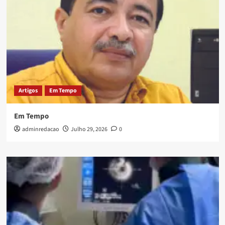
Artigos
Em Tempo
Em Tempo
adminredacao
Julho 29, 2026
0