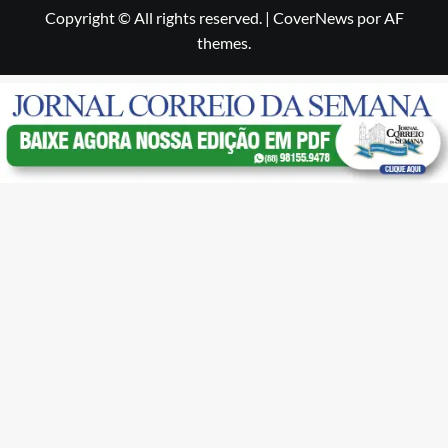
Copyright © All rights reserved.
|
CoverNews
por AF
themes.