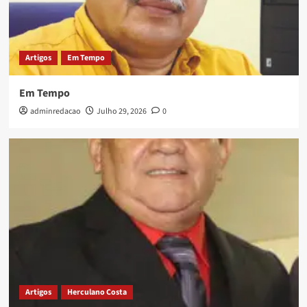
Artigos
Em Tempo
Em Tempo
adminredacao
Julho 29, 2026
0
Artigos
Herculano Costa