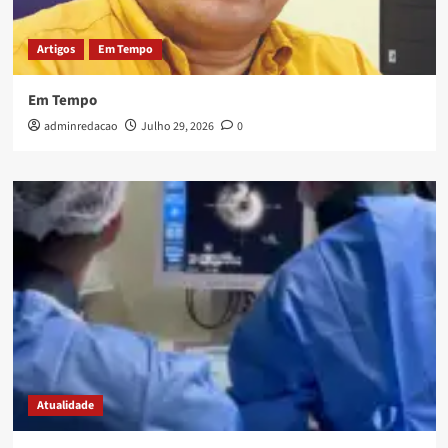
Artigos
Em Tempo
Em Tempo
adminredacao
Julho 29, 2026
0
Atualidade